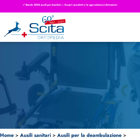
✅ Bando 2026 ausili per bambini – Scopri i prodotti e le agevolazioni/detrazioni
Home
>
Ausili sanitari
>
Ausili per la deambulazione
>