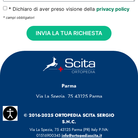
* Dichiaro di aver preso visione della
privacy policy
* campi obbligatori
INVIA LA TUA RICHIESTA
Parma
Via La Spezia, 75 43125 Parma
Tel.:
0521 92 15 00
© 2016-2025 ORTOPEDIA SCITA SERGIO
S.N.C.
Borgo Val di Taro
Via La Spezia, 75 43125 Parma (PR) Italy P.IVA:
Via Tedaldi, 1 43043 Borgo Val di Taro
01516900345
info@ortopediascita.it