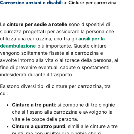
Carrozzine anziani e disabili
>
Cinture per carrozzina
Per una posizione sicura
Le
cinture per sedie a rotelle
sono dispositivi di
sicurezza progettati per assicurare la persona che
Cinture per carrozzine e
utilizza una carrozzina, uno tra gli
ausili per la
sedie a rotelle
deambulazione
più importante. Queste cinture
vengono solitamente fissate alla carrozzina e
avvolte intorno alla vita o al torace della persona, al
fine di prevenire eventuali cadute o spostamenti
CONTATTACI
indesiderati durante il trasporto.
Esistono diversi tipi di cinture per carrozzina, tra
cui:
Cinture a tre punti
: si compone di tre cinghie
che si fissano alla carrozzina e avvolgono la
vita e le cosce della persona.
Cinture a quattro punti
: simili alle cinture a tre
punti, ma con un’ulteriore cinghia che si