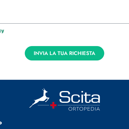
cy
INVIA LA TUA RICHIESTA
o