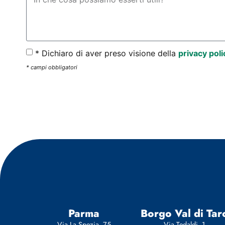
* Dichiaro di aver preso visione della
privacy poli
* campi obbligatori
Parma
Borgo Val di Tar
Via La Spezia, 75
Via Tedaldi, 1