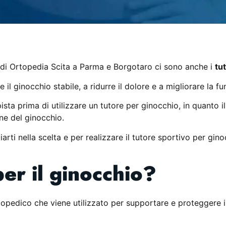
 di Ortopedia Scita a Parma e Borgotaro ci sono anche i
tu
il ginocchio stabile, a ridurre il dolore e a migliorare la fu
sta prima di utilizzare un tutore per ginocchio, in quanto il
one del ginocchio.
arti nella scelta e per realizzare il tutore sportivo per gin
per il ginocchio?
Sopratutto per il menisco...
topedico che viene utilizzato per supportare e proteggere i
i per ginocchio 