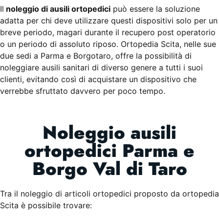
Il
noleggio di ausili ortopedici
può essere la soluzione
adatta per chi deve utilizzare questi dispositivi solo per un
breve periodo, magari durante il recupero post operatorio
La comodità di noleggiare ausili a prezzi
o un periodo di assoluto riposo. Ortopedia Scita, nelle sue
convenienti
due sedi a Parma e Borgotaro, offre la possibilità di
noleggiare ausili sanitari di diverso genere a tutti i suoi
Noleggio ausili
clienti, evitando così di acquistare un dispositivo che
ortopedici
verrebbe sfruttato davvero per poco tempo.
Noleggio ausili
CONTATTACI
ortopedici Parma e
Borgo Val di Taro
Tra il noleggio di articoli ortopedici proposto da ortopedia
Scita è possibile trovare: